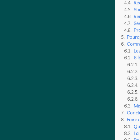
Réd
Sti
Re
Sen
Pr
Pourqu
Commen
Les
6 
Mi
Concl
Foire 
Que
La 