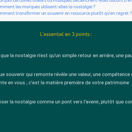
urquoi certaines odeurs ou musiques déclenchent-elles autant d'é
mment les marques utilisent-elles la nostalgie ?
mment transformer un souvenir en ressource plutôt qu'en regret 
L'essentiel en 3 points :
e que la nostalgie n’est qu’un simple retour en arrière, une p
ue souvenir qui remonte révèle une valeur, une compétence
nte en vous ; c’est la matière première de votre patrimoine
iliser la nostalgie comme un pont vers l’avenir, plutôt que 