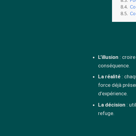
Po
Co
Co
L’illusion
: croir
conséquence.
La réalité
: chaq
force déjà prése
d’expérience.
La décision
: ut
refuge.