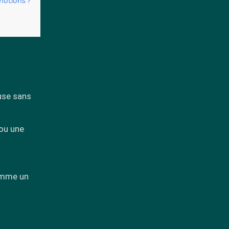
motions ?
?
ause sans
 ou une
comme un