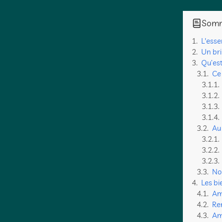
Somm
L'esse
Un bri
Qu’est
Ce 
Au
No
Les bi
Am
Re
Am