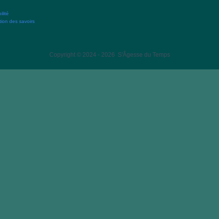
lité
ion des savoirs
Copyright © 2024 - 2026 S'Âgesse du Temps
Close
this
module
ce est une force.