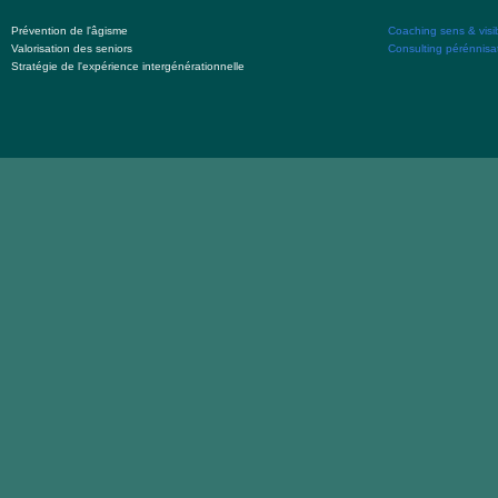
Prévention de l'âgisme
Coaching sens & visibi
Valorisation des seniors
Consulting pérénnisat
Stratégie de l'expérience intergénérationnelle
Votre expérien