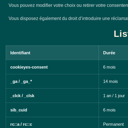
Vous pouvez modifier votre choix ou retirer votre consente
Vous disposez également du droit d’introduire une réclamati
Lis
Identifiant
Durée
cookieyes-consent
6 mois
_ga / _ga_*
14 mois
_clck / _clsk
1 an / 1 jour
sib_cuid
6 mois
rc::a / rc::c
Permanent